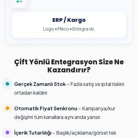
ERP / Kargo
Logo • Mikro • Entegra vb.
Çift Yönlü Entegrasyon Size Ne
Kazandırır?
Gerçek Zamanlı Stok
– Fazla satış ve iptal riskini
ortadan kaldırır.
Otomatik Fiyat Senkronu
– Kampanya/kur
değişimi tüm kanallara aynı anda yansır.
İçerik Tutarlılığı
– Başlık/açıklama/görsel tek